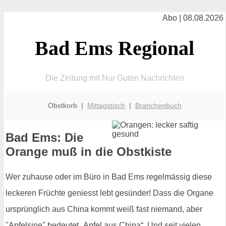
Abo | 08.08.2026
Bad Ems Regional
Die Zeitung mit Nur Guten Nachrichten
Obstkorb |
Mittagstisch
|
Branchenbuch
Bad Ems: Die
Orange muß in die Obstkiste
Wer zuhause oder im Büro in Bad Ems regelmässig diese
leckeren Früchte geniesst lebt gesünder! Dass die Organe
ursprünglich aus China kommt weiß fast niemand, aber
"Apfelsine" bedeutet „Apfel aus China“. Und seit vielen