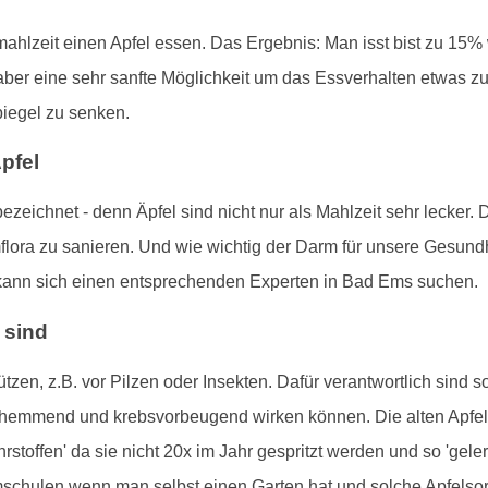
mahlzeit einen Apfel essen. Das Ergebnis: Man isst bist zu 15%
r, aber eine sehr sanfte Möglichkeit um das Essverhalten etwas
piegel zu senken.
pfel
 bezeichnet - denn Äpfel sind nicht nur als Mahlzeit sehr lecker.
lora zu sanieren. Und wie wichtig der Darm für unsere Gesundh
kann sich einen entsprechenden Experten in Bad Ems suchen.
 sind
ützen, z.B. vor Pilzen oder Insekten. Dafür verantwortlich sind
emmend und krebsvorbeugend wirken können. Die alten Apfelsor
toffen' da sie nicht 20x im Jahr gespritzt werden und so 'geler
umschulen wenn man selbst einen Garten hat und solche Apfelso